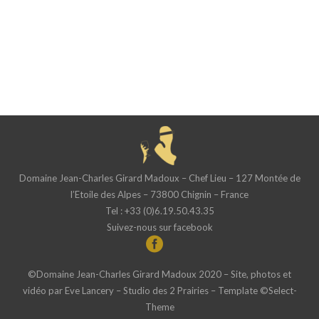
Domaine Jean-Charles Girard Madoux – Chef Lieu – 127 Montée de
l’Etoile des Alpes – 73800 Chignin – France
Tel : +33 (0)6.19.50.43.35
Suivez-nous sur facebook
©Domaine Jean-Charles Girard Madoux 2020 – Site, photos et
vidéo par
Eve Lancery – Studio des 2 Prairies
– Template ©
Select-
Theme