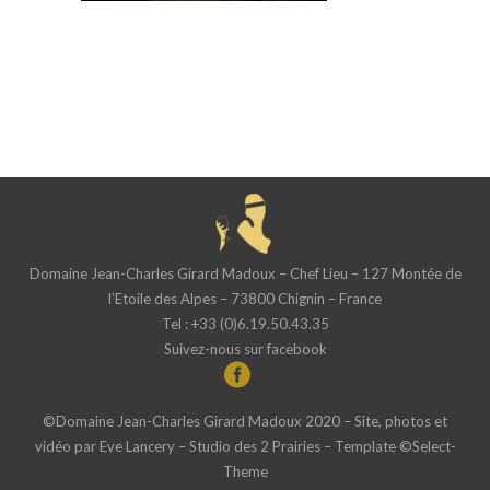
Domaine Jean-Charles Girard Madoux – Chef Lieu – 127 Montée de
l’Etoile des Alpes – 73800 Chignin – France
Tel : +33 (0)6.19.50.43.35
Suivez-nous sur facebook
©Domaine Jean-Charles Girard Madoux 2020 – Site, photos et
vidéo par
Eve Lancery – Studio des 2 Prairies
– Template ©
Select-
Theme